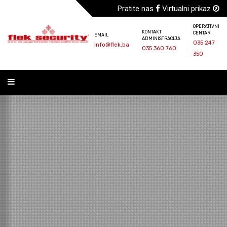
Pratite nas
Virtualni prikaz
OPERATIVNI
KONTAKT
CENTAR
EMAIL
ADMINISTRACIJA
035 247
info@flek.ba
035 360 760
350