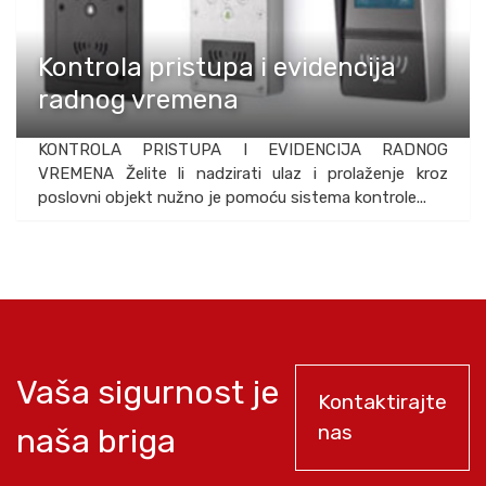
Kontrola pristupa i evidencija
radnog vremena
KONTROLA PRISTUPA I EVIDENCIJA RADNOG
VREMENA Želite li nadzirati ulaz i prolaženje kroz
poslovni objekt nužno je pomoću sistema kontrole...
Vaša sigurnost je
Kontaktirajte
nas
naša briga