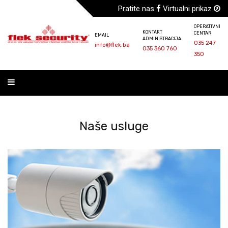
Pratite nas
Virtualni prikaz
OPERATIVNI
KONTAKT
CENTAR
EMAIL
ADMINISTRACIJA
035 247
info@flek.ba
035 360 760
350
Naše usluge